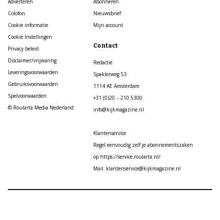
Adverteren
Abonneren
Colofon
Nieuwsbrief
Cookie informatie
Mijn account
Cookie Instellingen
Contact
Privacy beleid
Disclaimer/vrijwaring
Redactie
Leveringsvoorwaarden
Spaklerweg 53
Gebruiksvoorwaarden
1114 AE Amsterdam
Spelvoorwaarden
+31 (0)20 – 210 5300
© Roularta Media Nederland
info@kijkmagazine.nl
Klantenservice
Regel eenvoudig zelf je abonnementszaken
op https://service.roularta.nl/
Mail: klantenservice@kijkmagazine.nl