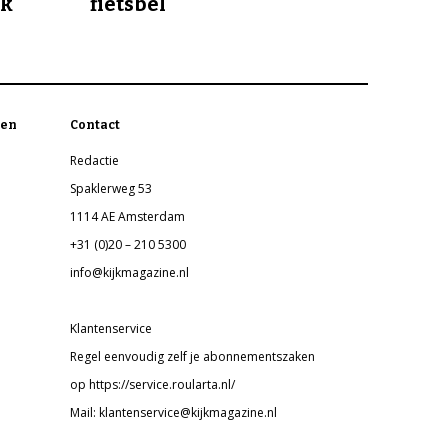
jk
fietsbel
en
Contact
Redactie
Spaklerweg 53
1114 AE Amsterdam
+31 (0)20 – 210 5300
info@kijkmagazine.nl
Klantenservice
Regel eenvoudig zelf je abonnementszaken
op https://service.roularta.nl/
Mail: klantenservice@kijkmagazine.nl