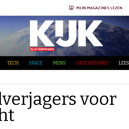
MIJN MAGAZINES LEZEN
TECH
SPACE
MENS
GESCHIEDENIS
LEES
verjagers voor
ht