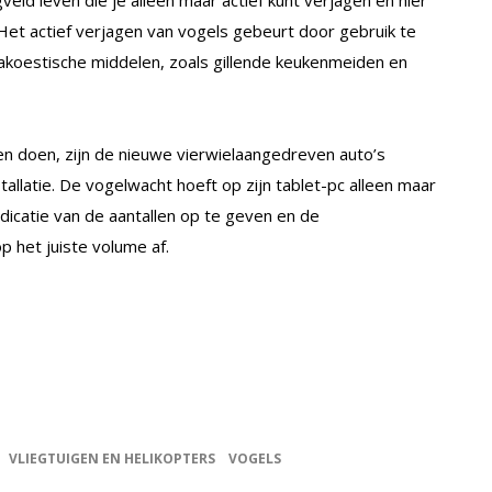
gveld leven die je alleen maar actief kunt verjagen en hier
Het actief verjagen van vogels gebeurt door gebruik te
koestische middelen, zoals gillende keukenmeiden en
en doen, zijn de nieuwe vierwielaangedreven auto’s
llatie. De vogelwacht hoeft op zijn tablet-pc alleen maar
dicatie van de aantallen op te geven en de
op het juiste volume af.
VLIEGTUIGEN EN HELIKOPTERS
VOGELS