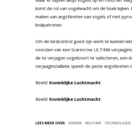
Maar er blijven altijd vogels op en rond het vlie
komt de rol van vogelwacht om de hoek kijken. 
maken van angstkreten van vogels of met pyroa
knalpatronen.
Om de birdcontrol goed zijn werk te kunnen lat
voorzien van een Scarecrow ULTIMA verjaaginsta
de te verjagen vogelsoort te selecteren, een in
verjaaginstallatie speelt de juiste angstkreten 
Beeld:
Koninklijke Luchtmacht
Beeld:
Koninklijke Luchtmacht
LEES MEER OVER
DIEREN
MILITAIR
TECHNOLOGIE