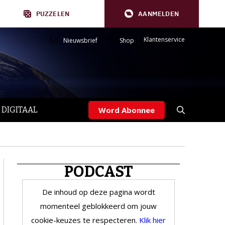
PUZZELEN
AANMELDEN
Klantenservice
Nieuwsbrief
Shop
 DIGITAAL
Word Abonnee
PODCAST
De inhoud op deze pagina wordt
momenteel geblokkeerd om jouw
cookie-keuzes te respecteren.
Klik hier