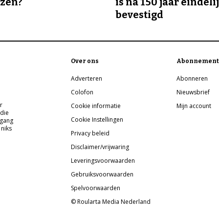
ozen?
is na 150 jaar eindeli
bevestigd
Over ons
Abonnement
Adverteren
Abonneren
Colofon
Nieuwsbrief
r
Cookie informatie
Mijn account
 die
Cookie Instellingen
pgang
 niks
Privacy beleid
Disclaimer/vrijwaring
Leveringsvoorwaarden
Gebruiksvoorwaarden
Spelvoorwaarden
© Roularta Media Nederland