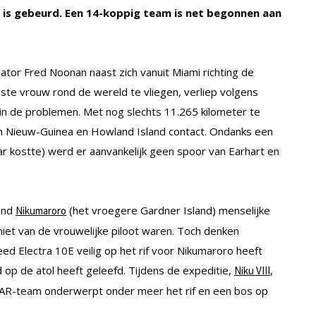
t is gebeurd. Een 14-koppig team is net begonnen aan
ator Fred Noonan naast zich vanuit Miami richting de
ste vrouw rond de wereld te vliegen, verliep volgens
 in de problemen. Met nog slechts 11.265 kilometer te
 in Nieuw-Guinea en Howland Island contact. Ondanks een
ar kostte) werd er aanvankelijk geen spoor van Earhart en
and
(het vroegere Gardner Island) menselijke
Nikumaroro
iet van de vrouwelijke piloot waren. Toch denken
d Electra 10E veilig op het rif voor Nikumaroro heeft
op de atol heeft geleefd. Tijdens de expeditie,
,
Niku VIII
HAR-team onderwerpt onder meer het rif en een bos op