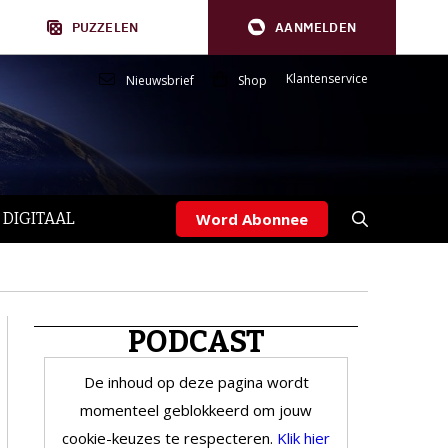
PUZZELEN
AANMELDEN
Klantenservice
Nieuwsbrief
Shop
 DIGITAAL
Word Abonnee
PODCAST
De inhoud op deze pagina wordt
momenteel geblokkeerd om jouw
cookie-keuzes te respecteren.
Klik hier