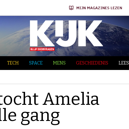
MIJN MAGAZINES LEZEN
TECH
SPACE
MENS
GESCHIEDENIS
LEES
tocht Amelia
lle gang