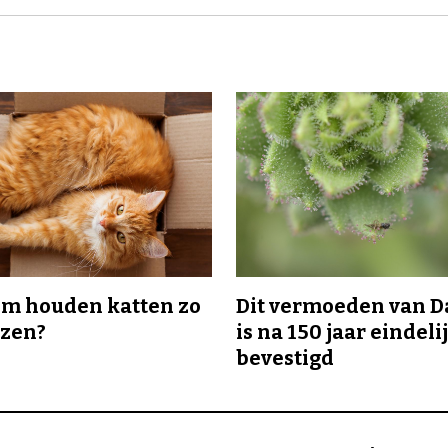
m houden katten zo
Dit vermoeden van 
ozen?
is na 150 jaar eindeli
bevestigd