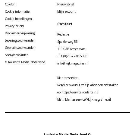
Colofon
Nieuwsbrief
Cookie informatie
Mijn account
Cookie Instellingen
Contact
Privacy beleid
Disclaimer/vrijwaring
Redactie
Leveringsvoorwaarden
Spaklerweg 53
Gebruiksvoorwaarden
1114 AE Amsterdam
Spelvoorwaarden
+31 (0)20 – 210 5300
© Roularta Media Nederland
info@kijkmagazine.nl
Klantenservice
Regel eenvoudig zelf je abonnementszaken
op https://service.roularta.nl/
Mail: klantenservice@kijkmagazine.nl
Roularta Media Nederland ©