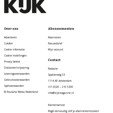
Over ons
Abonnementen
Adverteren
Abonneren
Colofon
Nieuwsbrief
Cookie informatie
Mijn account
Cookie Instellingen
Contact
Privacy beleid
Disclaimer/vrijwaring
Redactie
Leveringsvoorwaarden
Spaklerweg 53
Gebruiksvoorwaarden
1114 AE Amsterdam
Spelvoorwaarden
+31 (0)20 – 210 5300
© Roularta Media Nederland
info@kijkmagazine.nl
Klantenservice
Regel eenvoudig zelf je abonnementszaken