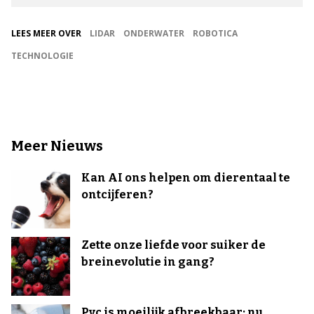
LEES MEER OVER
LIDAR
ONDERWATER
ROBOTICA
TECHNOLOGIE
Meer Nieuws
Kan AI ons helpen om dierentaal te
ontcijferen?
Zette onze liefde voor suiker de
breinevolutie in gang?
Pvc is moeilijk afbreekbaar: nu