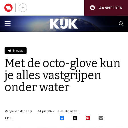
AANMELDEN
Nieuws
Met de octo-glove kun
je alles vastgrijpen
onder water
Marysa van den Berg
14 juli 2022
Deel dit artikel:
13:00