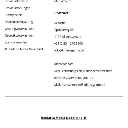
Cookie informatie
Mijn account
Cookie Instellingen
Contact
Privacy beleid
Disclaimer/vrijwaring
Redactie
Leveringsvoorwaarden
Spaklerweg 53
Gebruiksvoorwaarden
1114 AE Amsterdam
Spelvoorwaarden
+31 (0)20 – 210 5300
© Roularta Media Nederland
info@kijkmagazine.nl
Klantenservice
Regel eenvoudig zelf je abonnementszaken
op https://service.roularta.nl/
Mail: klantenservice@kijkmagazine.nl
Roularta Media Nederland ©