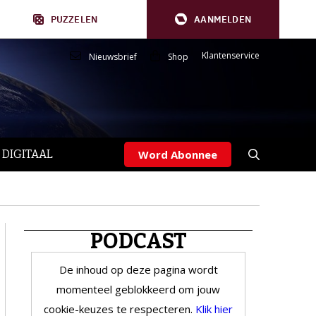
PUZZELEN
AANMELDEN
Klantenservice
Nieuwsbrief
Shop
 DIGITAAL
Word Abonnee
PODCAST
De inhoud op deze pagina wordt
momenteel geblokkeerd om jouw
cookie-keuzes te respecteren.
Klik hier