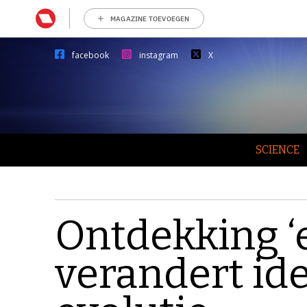
MAGAZINE TOEVOEGEN
facebook
instagram
X
SCIENCE
Ontdekking ‘e
verandert id