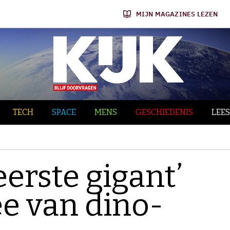
MIJN MAGAZINES LEZEN
TECH
SPACE
MENS
GESCHIEDENIS
LEES
erste gigant’
ee van dino-