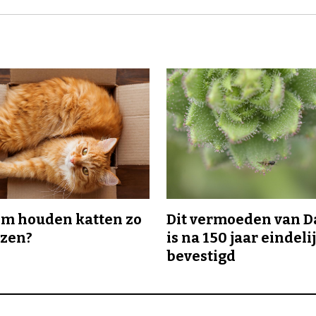
m houden katten zo
Dit vermoeden van 
ozen?
is na 150 jaar eindeli
bevestigd