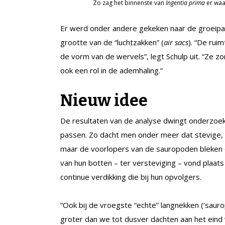
Zo zag het binnenste van
Ingentia prima
er waar
Er werd onder andere gekeken naar de groeipatr
grootte van de “luchtzakken” (
air sacs
). “De rui
de vorm van de wervels”, legt Schulp uit. “Ze 
ook een rol in de ademhaling.”
Nieuw idee
De resultaten van de analyse dwingt onderzoek
passen. Zo dacht men onder meer dat stevige,
maar de voorlopers van de sauropoden bleken 
van hun botten – ter versteviging – vond plaats i
continue verdikking die bij hun opvolgers.
“Ook bij de vroegste “echte” langnekken (‘saur
groter dan we tot dusver dachten aan het eind va