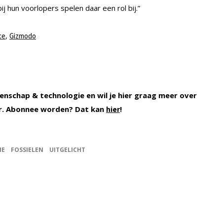
ij hun voorlopers spelen daar een rol bij.”
,
ce
Gizmodo
enschap & technologie en wil je hier graag meer over
r. Abonnee worden? Dat kan
!
hier
IE
FOSSIELEN
UITGELICHT