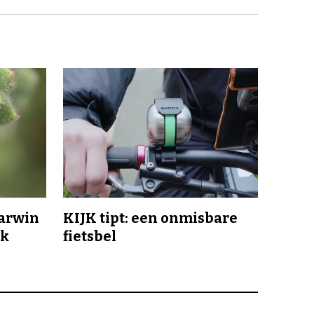
Darwin
KIJK tipt: een onmisbare
jk
fietsbel