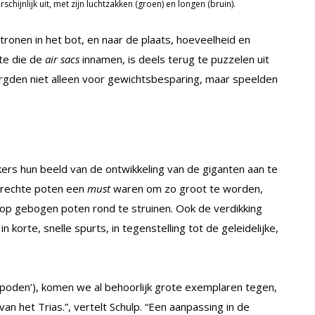
schijnlijk uit, met zijn luchtzakken (groen) en longen (bruin).
onen in het bot, en naar de plaats, hoeveelheid en
mte die de
air sacs
innamen, is deels terug te puzzelen uit
zorgden niet alleen voor gewichtsbesparing, maar speelden
ers hun beeld van de ontwikkeling van de giganten aan te
 rechte poten een
must
waren om zo groot te worden,
op gebogen poten rond te struinen. Ook de verdikking
n korte, snelle spurts, in tegenstelling tot de geleidelijke,
opoden’), komen we al behoorlijk grote exemplaren tegen,
n het Trias.”, vertelt Schulp. “Een aanpassing in de