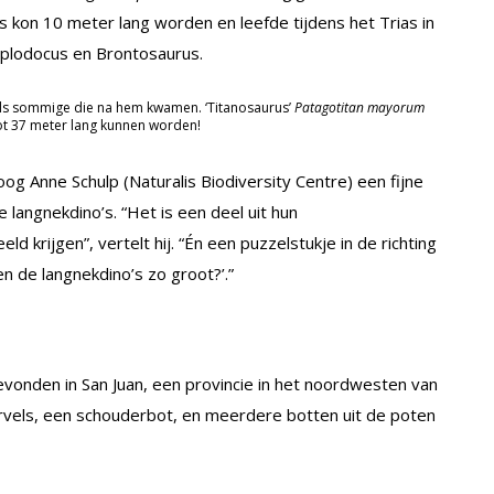
kon 10 meter lang worden en leefde tijdens het Trias in
Diplodocus en Brontosaurus.
als sommige die na hem kwamen. ‘Titanosaurus’
Patagotitan mayorum
ot 37 meter lang kunnen worden!
oog Anne Schulp (Naturalis Biodiversity Centre) een fijne
langnekdino’s. “Het is een deel uit hun
d krijgen”, vertelt hij. “Én een puzzelstukje in de richting
 de langnekdino’s zo groot?’.”
vonden in San Juan, een provincie in het noordwesten van
rvels, een schouderbot, en meerdere botten uit de poten