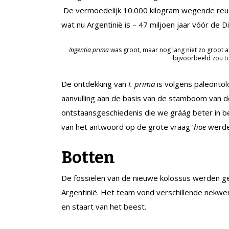
De vermoedelijk 10.000 kilogram wegende reus 
wat nu Argentinië is – 47 miljoen jaar vóór de 
Ingentia prima
was groot, maar nog lang niet zo groot 
bijvoorbeeld zou t
De ontdekking van
I. prima
is volgens paleontol
aanvulling aan de basis van de stamboom van de 
ontstaansgeschiedenis die we gráág beter in beel
van het antwoord op de grote vraag ‘
hoe
werden
Botten
De fossielen van de nieuwe kolossus werden ge
Argentinië. Het team vond verschillende nekwe
en staart van het beest.