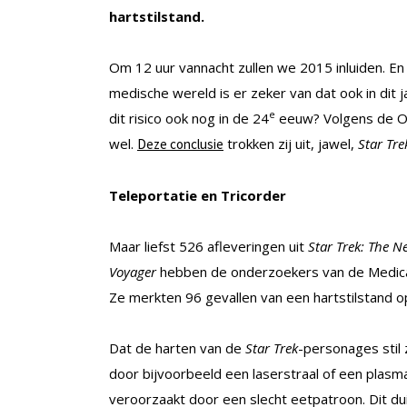
hartstilstand.
Om 12 uur vannacht zullen we 2015 inluiden. En
medische wereld is er zeker van dat ook in dit 
e
dit risico ook nog in de 24
eeuw? Volgens de Oo
wel.
trokken zij uit, jawel,
Star Tre
Deze conclusie
Teleportatie en Tricorder
Maar liefst 526 afleveringen uit
Star Trek: The N
Voyager
hebben de onderzoekers van de Medical
Ze merkten 96 gevallen van een hartstilstand o
Dat de harten van de
Star Trek
-personages stil
door bijvoorbeeld een laserstraal of een plasm
veroorzaakt door een slecht eetpatroon. Dit d