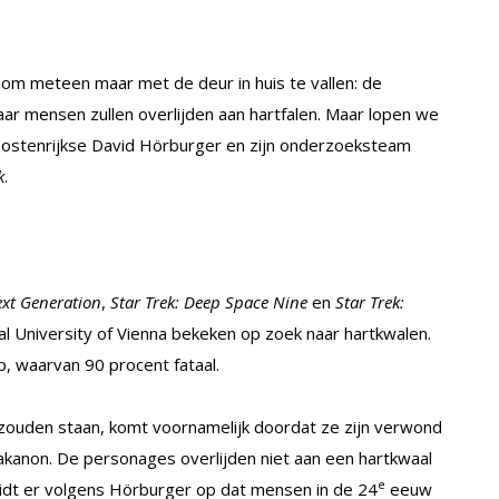
 om meteen maar met de deur in huis te vallen: de
jaar mensen zullen overlijden aan hartfalen. Maar lopen we
stenrijkse David Hörburger en zijn onderzoeksteam
k
.
ext Generation
,
Star Trek: Deep Space Nine
en
Star Trek:
 University of Vienna bekeken op zoek naar hartkwalen.
p, waarvan 90 procent fataal.
 zouden staan, komt voornamelijk doordat ze zijn verwond
akanon. De personages overlijden niet aan een hartkwaal
e
uidt er volgens Hörburger op dat mensen in de 24
eeuw