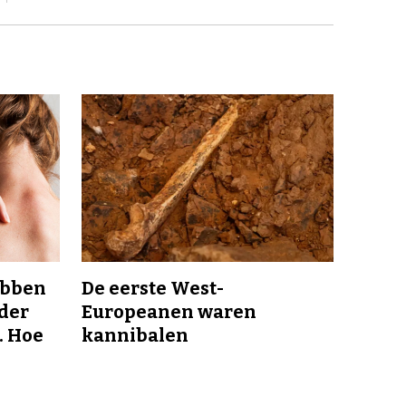
ebben
De eerste West-
nder
Europeanen waren
. Hoe
kannibalen