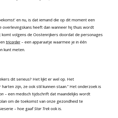
oekomst’ en nu, is dat iemand die op dit moment een
ere overlevingskans heeft dan wanneer hij thuis wordt
. Dit komt volgens de Oostenrijkers doordat de personages
 een
– een apparaatje waarmee je in één
tricorder
n kunt meten.
kers dit serieus? Het lijkt er wel op. Het
r harten zijn, ze ook stil kunnen staan.” Het onderzoek is
ion
– een medisch tijdschrift dat maandelijks wordt
lim plan om de toekomst van onze gezondheid te
sieserie – hoe gaaf
Star Trek
ook is.