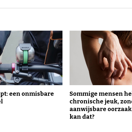
ipt: een onmisbare
Sommige mensen h
el
chronische jeuk, zo
aanwijsbare oorzaak
kan dat?