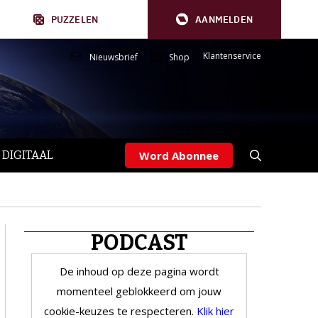
PUZZELEN
AANMELDEN
Klantenservice
Nieuwsbrief
Shop
 DIGITAAL
Word Abonnee
PODCAST
De inhoud op deze pagina wordt
momenteel geblokkeerd om jouw
cookie-keuzes te respecteren.
Klik hier