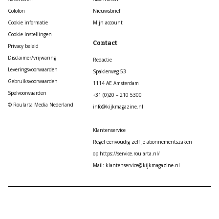
Colofon
Nieuwsbrief
Cookie informatie
Mijn account
Cookie Instellingen
Contact
Privacy beleid
Disclaimer/vrijwaring
Redactie
Leveringsvoorwaarden
Spaklerweg 53
Gebruiksvoorwaarden
1114 AE Amsterdam
Spelvoorwaarden
+31 (0)20 – 210 5300
© Roularta Media Nederland
info@kijkmagazine.nl
Klantenservice
Regel eenvoudig zelf je abonnementszaken
op https://service.roularta.nl/
Mail: klantenservice@kijkmagazine.nl