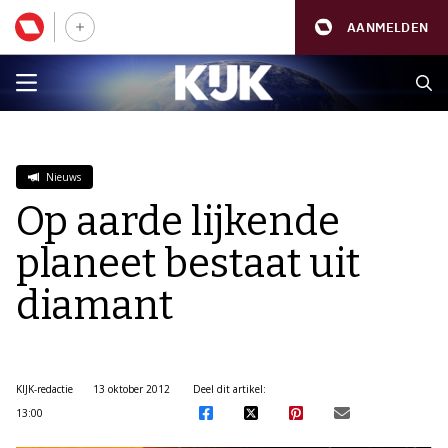
AANMELDEN
Nieuws
Op aarde lijkende
planeet bestaat uit
diamant
KIJK-redactie
13 oktober 2012
Deel dit artikel:
13:00