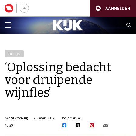
AANMELDEN
Filmpjes
‘Oplossing bedacht
voor druipende
wijnfles’
Naomi Vreeburg
25 maart 2017
Deel dit artikel:
10:29