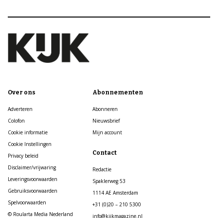
Over ons
Abonnementen
Adverteren
Abonneren
Colofon
Nieuwsbrief
Cookie informatie
Mijn account
Cookie Instellingen
Contact
Privacy beleid
Disclaimer/vrijwaring
Redactie
Leveringsvoorwaarden
Spaklerweg 53
Gebruiksvoorwaarden
1114 AE Amsterdam
Spelvoorwaarden
+31 (0)20 – 210 5300
© Roularta Media Nederland
info@kijkmagazine.nl