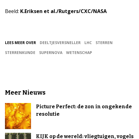
Beeld:
K.Eriksen et al./Rutgers/CXC/NASA
LEES MEER OVER
DEELTJESVERSNELLER
LHC
STERREN
STERRENKUNDE
SUPERNOVA
WETENSCHAP
Meer Nieuws
Picture Perfect: de zon in ongekende
resolutie
KIJK op de wereld: vliegtuigen, vogels