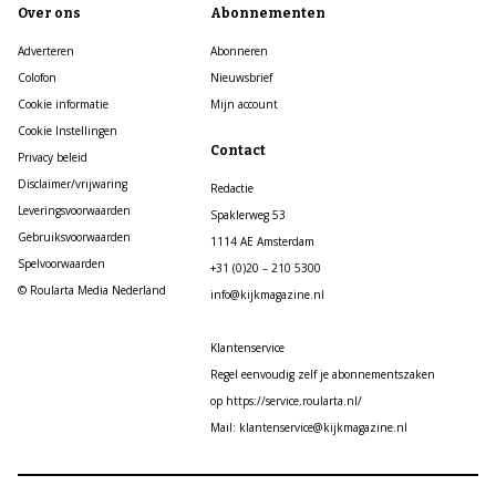
Over ons
Abonnementen
Adverteren
Abonneren
Colofon
Nieuwsbrief
Cookie informatie
Mijn account
Cookie Instellingen
Contact
Privacy beleid
Disclaimer/vrijwaring
Redactie
Leveringsvoorwaarden
Spaklerweg 53
Gebruiksvoorwaarden
1114 AE Amsterdam
Spelvoorwaarden
+31 (0)20 – 210 5300
© Roularta Media Nederland
info@kijkmagazine.nl
Klantenservice
Regel eenvoudig zelf je abonnementszaken
op https://service.roularta.nl/
Mail: klantenservice@kijkmagazine.nl