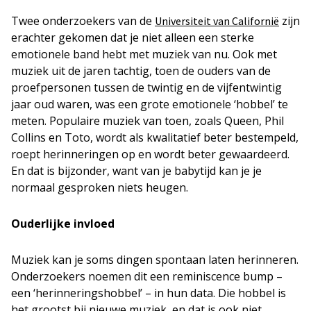
Twee onderzoekers van de
zijn
Universiteit van Californië
erachter gekomen dat je niet alleen een sterke
emotionele band hebt met muziek van nu. Ook met
muziek uit de jaren tachtig, toen de ouders van de
proefpersonen tussen de twintig en de vijfentwintig
jaar oud waren, was een grote emotionele ‘hobbel’ te
meten. Populaire muziek van toen, zoals Queen, Phil
Collins en Toto, wordt als kwalitatief beter bestempeld,
roept herinneringen op en wordt beter gewaardeerd.
En dat is bijzonder, want van je babytijd kan je je
normaal gesproken niets heugen.
Ouderlijke invloed
Muziek kan je soms dingen spontaan laten herinneren.
Onderzoekers noemen dit een
reminiscence bump
–
een ‘herinneringshobbel’ – in hun data. Die hobbel is
het grootst bij nieuwe muziek, en dat is ook niet