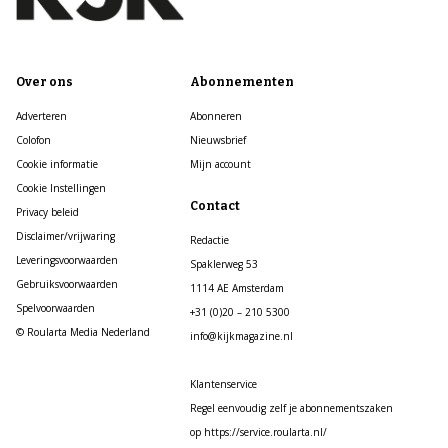
Over ons
Abonnementen
Adverteren
Abonneren
Colofon
Nieuwsbrief
Cookie informatie
Mijn account
Cookie Instellingen
Contact
Privacy beleid
Disclaimer/vrijwaring
Redactie
Leveringsvoorwaarden
Spaklerweg 53
Gebruiksvoorwaarden
1114 AE Amsterdam
Spelvoorwaarden
+31 (0)20 – 210 5300
© Roularta Media Nederland
info@kijkmagazine.nl
Klantenservice
Regel eenvoudig zelf je abonnementszaken
op https://service.roularta.nl/