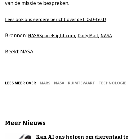
van de missie te bespreken.
Lees ook ons eerdere bericht over de LDSD-test!
Bronnen:
,
,
NASASpaceFlight.com
Daily Mail
NASA
Beeld: NASA
LEES MEER OVER
MARS
NASA
RUIMTEVAART
TECHNOLOGIE
Meer Nieuws
Kan AI ons helpen om dierentaal te