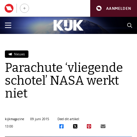
AANMELDEN
Nieuws
Parachute ‘vliegende
schotel’ NASA werkt
niet
kijkmagazine
09 juni 2015
Deel dit artikel:
13:00