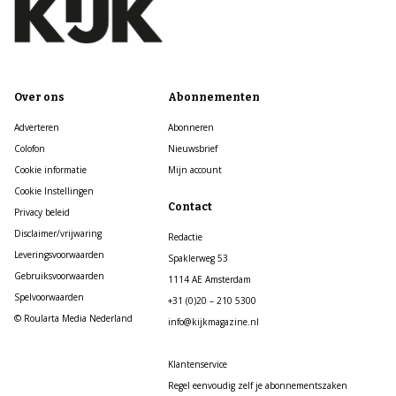
Over ons
Abonnementen
Adverteren
Abonneren
Colofon
Nieuwsbrief
Cookie informatie
Mijn account
Cookie Instellingen
Contact
Privacy beleid
Disclaimer/vrijwaring
Redactie
Leveringsvoorwaarden
Spaklerweg 53
Gebruiksvoorwaarden
1114 AE Amsterdam
Spelvoorwaarden
+31 (0)20 – 210 5300
© Roularta Media Nederland
info@kijkmagazine.nl
Klantenservice
Regel eenvoudig zelf je abonnementszaken