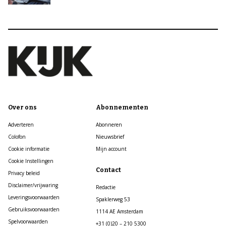
Over ons
Abonnementen
Adverteren
Abonneren
Colofon
Nieuwsbrief
Cookie informatie
Mijn account
Cookie Instellingen
Contact
Privacy beleid
Disclaimer/vrijwaring
Redactie
Leveringsvoorwaarden
Spaklerweg 53
Gebruiksvoorwaarden
1114 AE Amsterdam
Spelvoorwaarden
+31 (0)20 – 210 5300