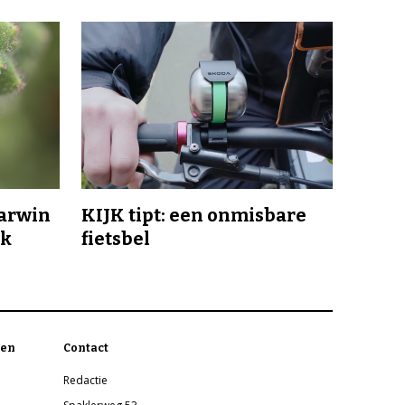
Darwin
KIJK tipt: een onmisbare
jk
fietsbel
en
Contact
Redactie