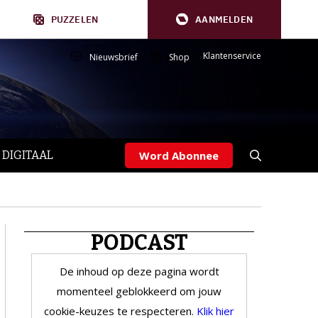
PUZZELEN
AANMELDEN
Klantenservice
Nieuwsbrief
Shop
 DIGITAAL
Word Abonnee
PODCAST
De inhoud op deze pagina wordt
momenteel geblokkeerd om jouw
cookie-keuzes te respecteren.
Klik hier