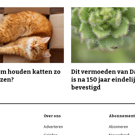
m houden katten zo
Dit vermoeden van 
ozen?
is na 150 jaar eindeli
bevestigd
Over ons
Abonnement
Adverteren
Abonneren