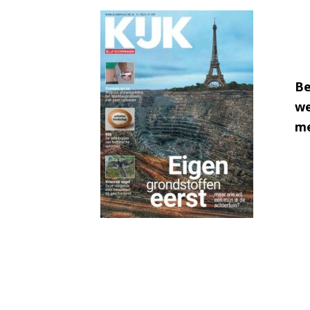
Be
we
me