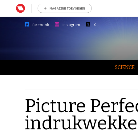
MAGAZINE TOEVOEGEN
facebook
instagram
X
SCIENCE
Picture Perfe
indrukwekke