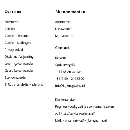
Over ons
Abonnementen
Adverteren
Abonneren
Colofon
Nieuwsbrief
Cookie informatie
Mijn account
Cookie Instellingen
Contact
Privacy beleid
Disclaimer/vrijwaring
Redactie
Leveringsvoorwaarden
Spaklerweg 53
Gebruiksvoorwaarden
1114 AE Amsterdam
Spelvoorwaarden
+31 (0)20 – 210 5300
© Roularta Media Nederland
info@kijkmagazine.nl
Klantenservice
Regel eenvoudig zelf je abonnementszaken
op https://service.roularta.nl/
Mail: klantenservice@kijkmagazine.nl