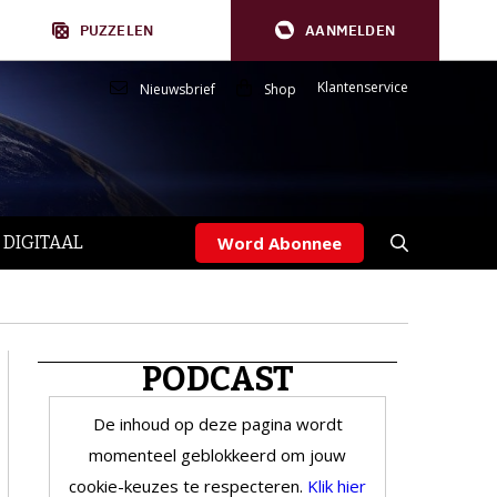
PUZZELEN
AANMELDEN
Klantenservice
Nieuwsbrief
Shop
 DIGITAAL
Word Abonnee
PODCAST
De inhoud op deze pagina wordt
momenteel geblokkeerd om jouw
cookie-keuzes te respecteren.
Klik hier