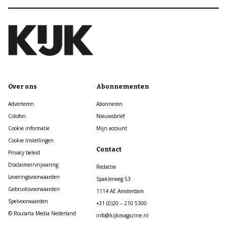
Over ons
Abonnementen
Adverteren
Abonneren
Colofon
Nieuwsbrief
Cookie informatie
Mijn account
Cookie Instellingen
Contact
Privacy beleid
Disclaimer/vrijwaring
Redactie
Leveringsvoorwaarden
Spaklerweg 53
Gebruiksvoorwaarden
1114 AE Amsterdam
Spelvoorwaarden
+31 (0)20 – 210 5300
© Roularta Media Nederland
info@kijkmagazine.nl