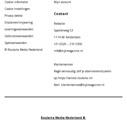
Cookie informatie
Mijn account
Cookie Instellingen
Contact
Privacy beleid
Disclaimer/vrijwaring
Redactie
Leveringsvoorwaarden
Spaklerweg 53
Gebruiksvoorwaarden
1114 AE Amsterdam
Spelvoorwaarden
+31 (0)20 – 210 5300
© Roularta Media Nederland
info@kijkmagazine.nl
Klantenservice
Regel eenvoudig zelf je abonnementszaken
op https://service.roularta.nl/
Mail: klantenservice@kijkmagazine.nl
Roularta Media Nederland ©