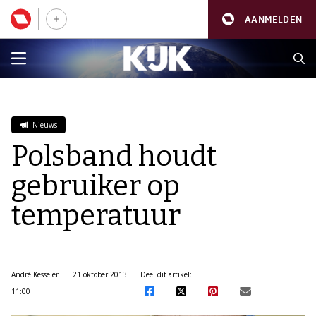
AANMELDEN
Nieuws
Polsband houdt
gebruiker op
temperatuur
André Kesseler
21 oktober 2013
Deel dit artikel:
11:00