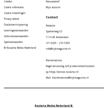
Colofon
Nieuwsbrief
Cookie informatie
Mijn account
Cookie Instellingen
Contact
Privacy beleid
Disclaimer/vrijwaring
Redactie
Leveringsvoorwaarden
Spaklerweg 53
Gebruiksvoorwaarden
1114 AE Amsterdam
Spelvoorwaarden
+31 (0)20 – 210 5300
© Roularta Media Nederland
info@kijkmagazine.nl
Klantenservice
Regel eenvoudig zelf je abonnementszaken
op https://service.roularta.nl/
Mail: klantenservice@kijkmagazine.nl
Roularta Media Nederland ©