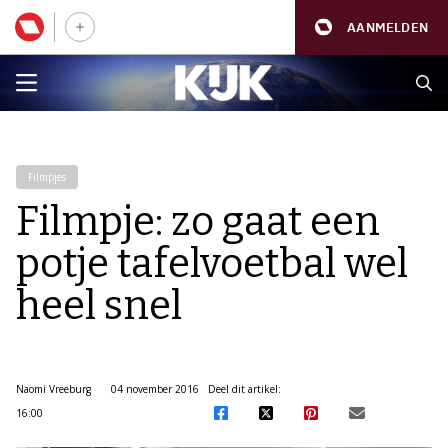
AANMELDEN
Filmpjes
Filmpje: zo gaat een
potje tafelvoetbal wel
heel snel
Naomi Vreeburg
04 november 2016
Deel dit artikel:
16:00