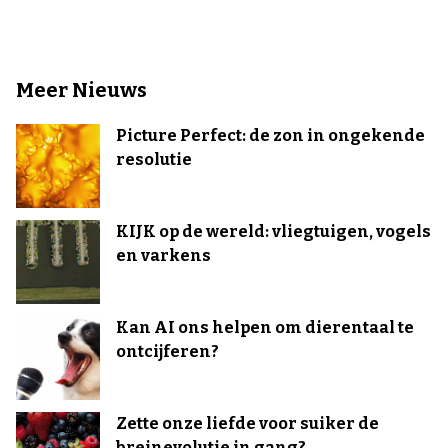
Meer Nieuws
Picture Perfect: de zon in ongekende
resolutie
KIJK op de wereld: vliegtuigen, vogels
en varkens
Kan AI ons helpen om dierentaal te
ontcijferen?
Zette onze liefde voor suiker de
breinevolutie in gang?