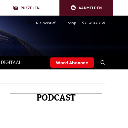
PUZZELEN
AANMELDEN
Klantenservice
Nieuwsbrief
Shop
 DIGITAAL
Word Abonnee
PODCAST