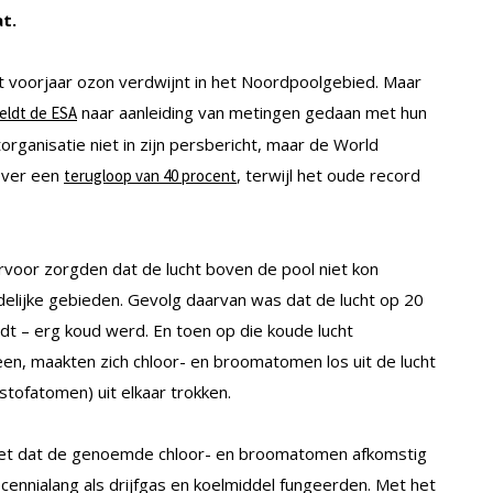
at.
et voorjaar ozon verdwijnt in het Noordpoolgebied. Maar
naar aanleiding van metingen gedaan met hun
eldt de ESA
organisatie niet in zijn persbericht, maar de World
over een
, terwijl het oude record
terugloop van 40 procent
ervoor zorgden dat de lucht boven de pool niet kon
lijke gebieden. Gevolg daarvan was dat de lucht op 20
dt – erg koud werd. En toen op die koude lucht
en, maakten zich chloor- en broomatomen los uit de lucht
stofatomen) uit elkaar trokken.
et niet dat de genoemde chloor- en broomatomen afkomstig
ecennialang als drijfgas en koelmiddel fungeerden. Met het