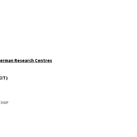
German Research Centres
KIT)
CHAP