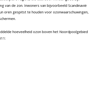
ling van de zon. Inwoners van bijvoorbeeld Scandinavië
n oren gespitst te houden voor ozonwaarschuwingen,
eschermen.
middelde hoeveelheid ozon boven het Noordpoolgebied
011: