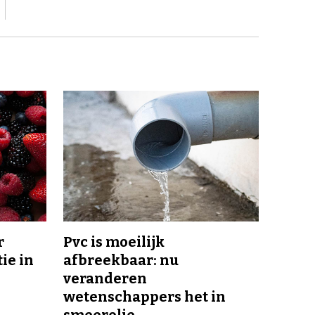
r
Pvc is moeilijk
ie in
afbreekbaar: nu
veranderen
wetenschappers het in
smeerolie