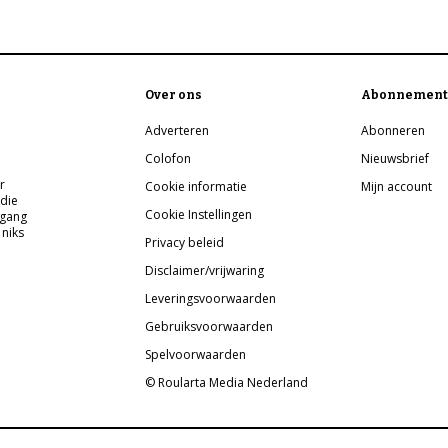
Over ons
Abonnement
Adverteren
Abonneren
Colofon
Nieuwsbrief
r
Cookie informatie
Mijn account
 die
Cookie Instellingen
pgang
 niks
Privacy beleid
Disclaimer/vrijwaring
Leveringsvoorwaarden
Gebruiksvoorwaarden
Spelvoorwaarden
© Roularta Media Nederland