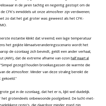
weliswaar in de jaren tachtig en negentig gestopt om de
 de CFK’s inmiddels uit onze atmosfeer zijn verdwenen;
 het zo dat het gat groter was geweest als het CFK-
WMO.
 eerste instantie klinkt dat vreemd; een lage temperatuur
ens het geijkte klimaatveranderingsscenario wordt het
rop de ozonlaag zich bevindt, geldt een ander verhaal,
tut (AWI), dat de extreme afname van ozon
half maart al
: “Simpel gezegd houden broeikasgassen de warmte die
 van de atmosfeer. Minder van deze straling bereikt de
 gekoeld.”
e gat in de ozonlaag, dat het er is, lijkt wel duidelijk.
oor het grotendeels onbewoonde poolgebied. De lucht-met-
uidelijkere regio’s, die daardoor minder goed zijn