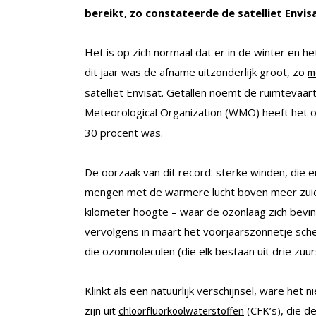
bereikt, zo constateerde de satelliet Envis
Het is op zich normaal dat er in de winter en h
dit jaar was de afname uitzonderlijk groot, zo
m
satelliet Envisat. Getallen noemt de ruimtevaart
Meteorological Organization (WMO) heeft het 
30 procent was.
De oorzaak van dit record: sterke winden, die 
mengen met de warmere lucht boven meer zuide
kilometer hoogte – waar de ozonlaag zich bevin
vervolgens in maart het voorjaarszonnetje sche
die ozonmoleculen (die elk bestaan uit drie zuur
Klinkt als een natuurlijk verschijnsel, ware h
zijn uit
(CFK’s), die d
chloorfluorkoolwaterstoffen