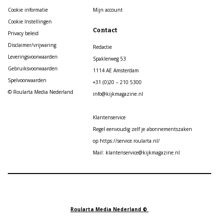
Cookie informatie
Mijn account
Cookie Instellingen
Contact
Privacy beleid
Disclaimer/vrijwaring
Redactie
Leveringsvoorwaarden
Spaklerweg 53
Gebruiksvoorwaarden
1114 AE Amsterdam
Spelvoorwaarden
+31 (0)20 – 210 5300
© Roularta Media Nederland
info@kijkmagazine.nl
Klantenservice
Regel eenvoudig zelf je abonnementszaken
op https://service.roularta.nl/
Mail: klantenservice@kijkmagazine.nl
Roularta Media Nederland ©