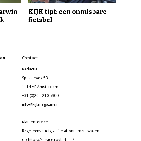
Darwin
KIJK tipt: een onmisbare
jk
fietsbel
en
Contact
Redactie
Spaklerweg 53
1114 AE Amsterdam
+31 (0)20 – 210 5300
info@kijkmagazine.nl
Klantenservice
Regel eenvoudig zelf je abonnementszaken
op https://service.roularta.nl/