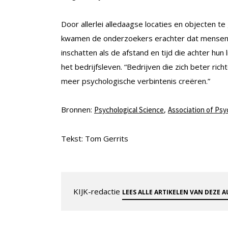
Door allerlei alledaagse locaties en objecten t
kwamen de onderzoekers erachter dat mensen d
inschatten als de afstand en tijd die achter hun 
het bedrijfsleven. “Bedrijven die zich beter richt
meer psychologische verbintenis creëren.”
Bronnen:
,
Psychological Science
Association of Psy
Tekst: Tom Gerrits
KIJK-redactie
LEES ALLE ARTIKELEN VAN DEZE 