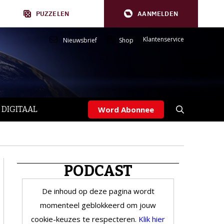
PUZZELEN
AANMELDEN
Klantenservice
Nieuwsbrief
Shop
 DIGITAAL
Word Abonnee
PODCAST
De inhoud op deze pagina wordt
momenteel geblokkeerd om jouw
cookie-keuzes te respecteren.
Klik hier