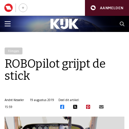
AANMELDEN
Filmpjes
ROBOpilot grijpt de
stick
André Kesseler
19 augustus 2019
Deel dit artikel:
15:59