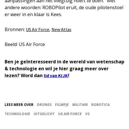
aanpassingen aan het vliegtuig hoeft te doen.” Met
andere woorden: ROBOPilot eruit, de oude pilotenstoel
er weer in en klaar is Kees.
Bronnen:
,
US Air Force
New Atlas
Beeld: US Air Force
Ben je geïnteresseerd in de wereld van wetenschap
& technologie en wil je hier graag meer over
lezen? Word dan
!
lid van KIJK
LEES MEER OVER
DRONES
FILMPJE
MILITAIR
ROBOTICA
TECHNOLOGIE
UITGELICHT
US AIR FORCE
VS