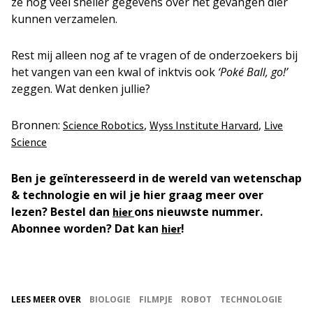
ze nog veel sneller gegevens over het gevangen dier
kunnen verzamelen.
Rest mij alleen nog af te vragen of de onderzoekers bij
het vangen van een kwal of inktvis ook
‘Poké Ball, go!’
zeggen. Wat denken jullie?
Bronnen:
,
,
Science Robotics
Wyss Institute Harvard
Live
Science
Ben je geïnteresseerd in de wereld van wetenschap
& technologie en wil je hier graag meer over
lezen? Bestel dan
ons nieuwste nummer.
hier
Abonnee worden? Dat kan
!
hier
LEES MEER OVER
BIOLOGIE
FILMPJE
ROBOT
TECHNOLOGIE