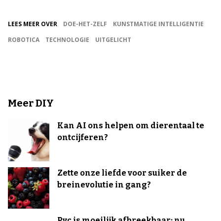
LEES MEER OVER
DOE-HET-ZELF
KUNSTMATIGE INTELLIGENTIE
ROBOTICA
TECHNOLOGIE
UITGELICHT
Meer DIY
Kan AI ons helpen om dierentaal te
ontcijferen?
Zette onze liefde voor suiker de
breinevolutie in gang?
Pvc is moeilijk afbreekbaar: nu