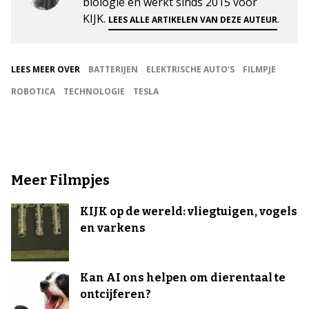
biologie en werkt sinds 2015 voor
KIJK.
.
LEES ALLE ARTIKELEN VAN DEZE AUTEUR
LEES MEER OVER
BATTERIJEN
ELEKTRISCHE AUTO'S
FILMPJE
ROBOTICA
TECHNOLOGIE
TESLA
Meer Filmpjes
KIJK op de wereld: vliegtuigen, vogels
en varkens
Kan AI ons helpen om dierentaal te
ontcijferen?