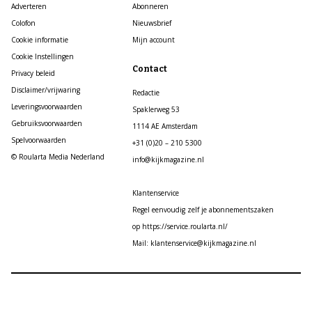
Adverteren
Abonneren
Colofon
Nieuwsbrief
Cookie informatie
Mijn account
Cookie Instellingen
Contact
Privacy beleid
Disclaimer/vrijwaring
Redactie
Leveringsvoorwaarden
Spaklerweg 53
Gebruiksvoorwaarden
1114 AE Amsterdam
Spelvoorwaarden
+31 (0)20 – 210 5300
© Roularta Media Nederland
info@kijkmagazine.nl
Klantenservice
Regel eenvoudig zelf je abonnementszaken
op https://service.roularta.nl/
Mail: klantenservice@kijkmagazine.nl