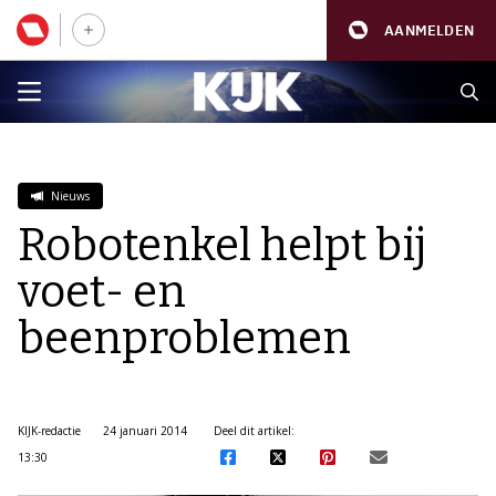
AANMELDEN
Nieuws
Robotenkel helpt bij
voet- en
beenproblemen
KIJK-redactie
24 januari 2014
Deel dit artikel:
13:30