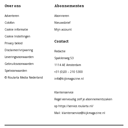
Over ons
Abonnementen
Adverteren
Abonneren
Colofon
Nieuwsbrief
Cookie informatie
Mijn account
Cookie Instellingen
Contact
Privacy beleid
Disclaimer/vrijwaring
Redactie
Leveringsvoorwaarden
Spaklerweg 53
Gebruiksvoorwaarden
1114 AE Amsterdam
Spelvoorwaarden
+31 (0)20 – 210 5300
© Roularta Media Nederland
info@kijkmagazine.nl
Klantenservice
Regel eenvoudig zelf je abonnementszaken
op https://service.roularta.nl/
Mail: klantenservice@kijkmagazine.nl