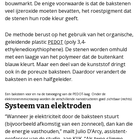
bouwmarkt. De enige voorwaarde is dat de bakstenen
veel ijzeroxide moeten bevatten, het roestpigment dat
de stenen hun rode kleur geeft.
De methode berust op het gebruik van het organische,
geleidende plastic
(poly 3,4-
PEDOT
ethylenedioxythiophene). De stenen worden omhuld
met een laagje van het polymeer dat de buitenkant
blauw kleurt. Maar een deel van de kunststof dringt
ook ín de poreuze baksteen. Daardoor verandert de
baksteen in een halfgeleider.
Een baksteen voor en na de toevoeging van de PEDOT-laag. Onder de
elektronenmmicroscoop worden de verschillende nanostructeren goed zichtbaar (rechts).
Systeem van elektroden
“Wanneer je elektriciteit door de baksteen stuurt
(bijvoorbeeld afkomstig van een zonnecel), dan kan die
de energie vasthouden,” mailt Julio D’Arcy, assistent-
professor van de studie, aan KIJK. “Als twee slimme