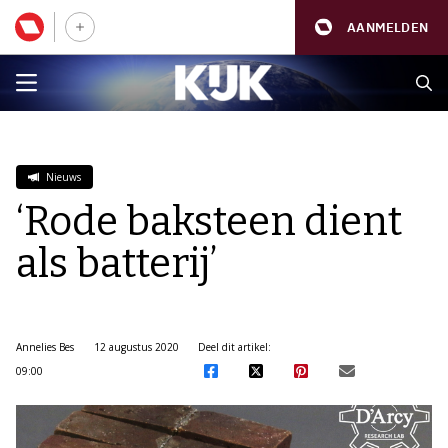
AANMELDEN
Nieuws
‘Rode baksteen dient
als batterij’
Annelies Bes
12 augustus 2020
Deel dit artikel:
09:00