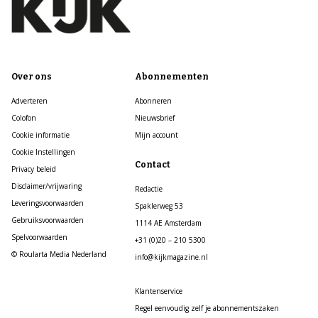
Over ons
Abonnementen
Adverteren
Abonneren
Colofon
Nieuwsbrief
Cookie informatie
Mijn account
Cookie Instellingen
Contact
Privacy beleid
Disclaimer/vrijwaring
Redactie
Leveringsvoorwaarden
Spaklerweg 53
Gebruiksvoorwaarden
1114 AE Amsterdam
Spelvoorwaarden
+31 (0)20 – 210 5300
© Roularta Media Nederland
info@kijkmagazine.nl
Klantenservice
Regel eenvoudig zelf je abonnementszaken