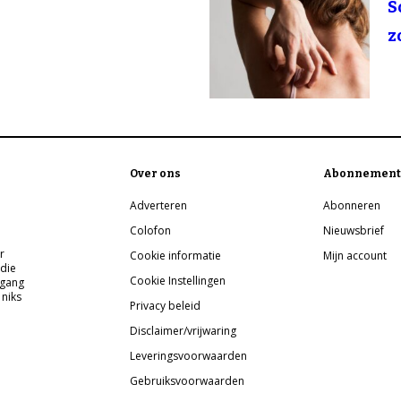
S
z
Over ons
Abonnement
Adverteren
Abonneren
Colofon
Nieuwsbrief
r
Cookie informatie
Mijn account
 die
Cookie Instellingen
pgang
 niks
Privacy beleid
Disclaimer/vrijwaring
Leveringsvoorwaarden
Gebruiksvoorwaarden