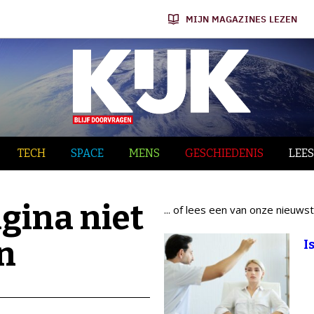
MIJN MAGAZINES LEZEN
TECH
SPACE
MENS
GESCHIEDENIS
LEES
gina niet
... of lees een van onze nieuwst
n
I