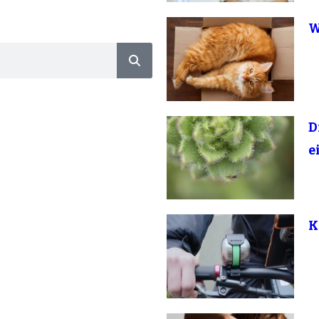
W
D
e
K