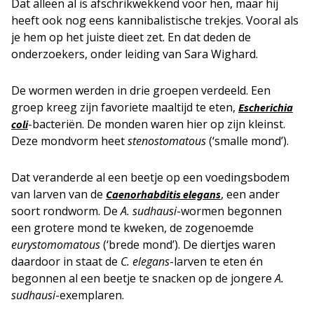
Dat alleen al is afschrikwekkend voor hen, maar hij
heeft ook nog eens kannibalistische trekjes. Vooral als
je hem op het juiste dieet zet. En dat deden de
onderzoekers, onder leiding van Sara Wighard.
De wormen werden in drie groepen verdeeld. Een
groep kreeg zijn favoriete maaltijd te eten,
Escherichia
-bacteriën. De monden waren hier op zijn kleinst.
coli
Deze mondvorm heet
stenostomatous
(‘smalle mond’).
Dat veranderde al een beetje op een voedingsbodem
van larven van de
, een ander
Caenorhabditis elegans
soort rondworm. De
A. sudhausi
-wormen begonnen
een grotere mond te kweken, de zogenoemde
eurystomomatous
(‘brede mond’). De diertjes waren
daardoor in staat de
C. elegans
-larven te eten én
begonnen al een beetje te snacken op de jongere
A.
sudhausi
-exemplaren.