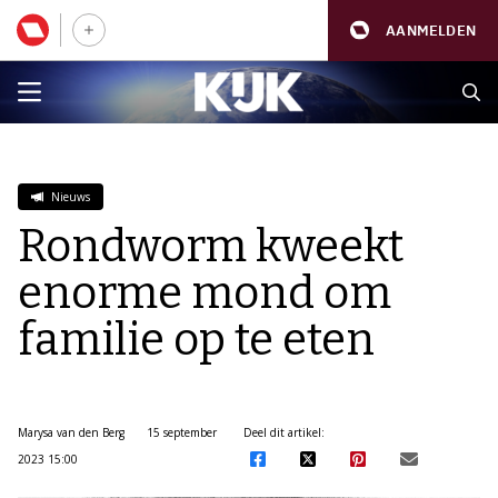
AANMELDEN
Nieuws
Rondworm kweekt
enorme mond om
familie op te eten
Marysa van den Berg
15 september
Deel dit artikel:
2023 15:00