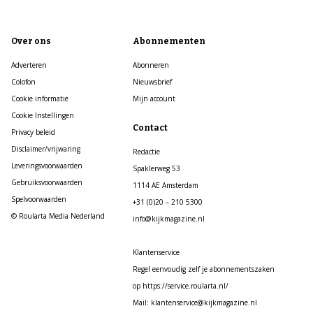
Over ons
Abonnementen
Adverteren
Abonneren
Colofon
Nieuwsbrief
Cookie informatie
Mijn account
Cookie Instellingen
Contact
Privacy beleid
Disclaimer/vrijwaring
Redactie
Leveringsvoorwaarden
Spaklerweg 53
Gebruiksvoorwaarden
1114 AE Amsterdam
Spelvoorwaarden
+31 (0)20 – 210 5300
© Roularta Media Nederland
info@kijkmagazine.nl
Klantenservice
Regel eenvoudig zelf je abonnementszaken
op https://service.roularta.nl/
Mail: klantenservice@kijkmagazine.nl