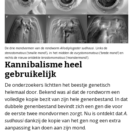
De drie mondvormen van de rondworm
Allodiplogaster sudhausi
. Links de
stenostomatous
(‘smalle mond’), in het midden de
eurystomomatous
(‘brede mond’) en
rechts de nieuw ontdekte
terastomomatous
(‘monstermond’).
Kannibalisme heel
gebruikelijk
De onderzoekers lichtten het beestje genetisch
helemaal door. Bekend was al dat de rondworm een
volledige kopie bezit van zijn hele genenbestand. In dat
dubbele genenbestand bevindt zich een gen die voor
de eerste twee mondvormen zorgt. Nu is ontdekt dat
A.
sudhausi
dankzij de kopie van het gen nog een extra
aanpassing kan doen aan zijn mond.