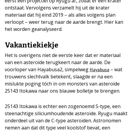
eerst een projectiel op Ryugu af, zodat er een krater
ontstaat. Vervolgens verzamelt hij uit de krater
materiaal dat hij eind 2019 – als alles volgens plan
verloopt – weer terug naar de aarde brengt. Hier kan
het worden geanalyseerd.
Vakantiekiekje
Het is overigens niet de eerste keer dat er materiaal
van een asteroïde terugkeert naar de aarde. De
voorloper van Hayabusa2, simpelweg
– wat
Hayabusa
trouwens slechtvalk betekent, slaagde er na een
mislukte poging tóch in om monsters van asteroïde
25143 Itokawa naar ons blauwe bolletje te brengen.
25143 Itokawa is echter een zogenoemd S-type, een
steenachtige siliciumhoudende asteroïde. Ryugu maakt
onderdeel uit van de C-type asteroïden. Astronomen
nemen aan dat dit type veel koolstof bevat, een