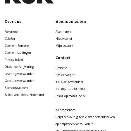
Over ons
Abonnementen
Adverteren
Abonneren
Colofon
Nieuwsbrief
Cookie informatie
Mijn account
Cookie Instellingen
Contact
Privacy beleid
Disclaimer/vrijwaring
Redactie
Leveringsvoorwaarden
Spaklerweg 53
Gebruiksvoorwaarden
1114 AE Amsterdam
Spelvoorwaarden
+31 (0)20 – 210 5300
© Roularta Media Nederland
info@kijkmagazine.nl
Klantenservice
Regel eenvoudig zelf je abonnementszaken
op https://service.roularta.nl/