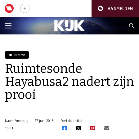
AANMELDEN
Nieuws
Ruimtesonde
Hayabusa2 nadert zijn
prooi
Naomi Vreeburg
27 juni 2018
Deel dit artikel:
16:01