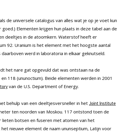
 de universele catalogus van alles wat je op je voet kun
ar goed.) Elementen krijgen hun plaats in deze tabel aan de
den deeltjes in de atoomkern. Waterstof heeft er
ium 92. Uranium is het element met het hoogste aantal
s daarboven werd in laboratoria in elkaar geknutseld.
dt het nare gat opgevuld dat was ontstaan na de
 en 118 (ununoctium). Beide elementen werden in 2001
van de U.S. Department of Energy.
tory
t behulp van een deeltjesversneller in het
Joint Institute
ometer ten noorden van Moskou. 117 ontstond toen de
r lieten botsen en fuseren met atomen van het
gt het nieuwe element de naam ununseptium, Latijn voor