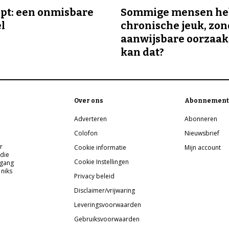
ipt: een onmisbare
Sommige mensen h
el
chronische jeuk, zo
aanwijsbare oorzaak
kan dat?
Over ons
Abonnement
Adverteren
Abonneren
Colofon
Nieuwsbrief
r
Cookie informatie
Mijn account
 die
Cookie Instellingen
pgang
 niks
Privacy beleid
Disclaimer/vrijwaring
Leveringsvoorwaarden
Gebruiksvoorwaarden