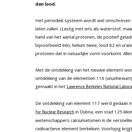
dan lood.
Het periodiek systeem wordt wel omschreven als
laten vallen. (Lastig met iets als waterstof, ma
hand van het aantal protonen, de positief gela
bijvoorbeeld één, helium twee, lood 82 en uran
protonen dat in natuurlijke vorm voorkomt. Alle
Met de ontdekking van het nieuwe element wor
ontdekking van de elementen 116 (ununhexium)
gemaakt in het
Lawrence Berkeley National Labora
De ontdekking van element 117 werd gedaan me
in Dubna, een stad 125 kil
for Nuclear Research
wetenschappers calciumatomen in de versnelle
radioactieve element berkelium. Voorlopig krij