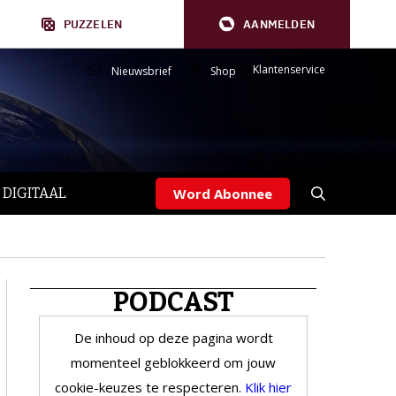
PUZZELEN
AANMELDEN
Klantenservice
Nieuwsbrief
Shop
 DIGITAAL
Word Abonnee
PODCAST
De inhoud op deze pagina wordt
momenteel geblokkeerd om jouw
cookie-keuzes te respecteren.
Klik hier