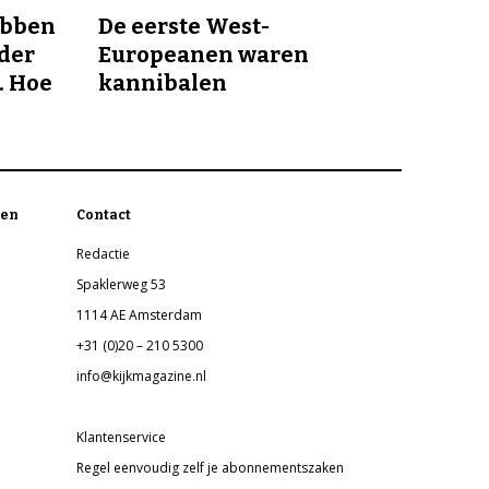
ebben
De eerste West-
nder
Europeanen waren
. Hoe
kannibalen
en
Contact
Redactie
Spaklerweg 53
1114 AE Amsterdam
+31 (0)20 – 210 5300
info@kijkmagazine.nl
Klantenservice
Regel eenvoudig zelf je abonnementszaken