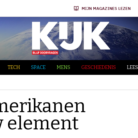
MIJN MAGAZINES LEZEN
TECH
SPACE
MENS
GESCHIEDENIS
LEES
merikanen
w element