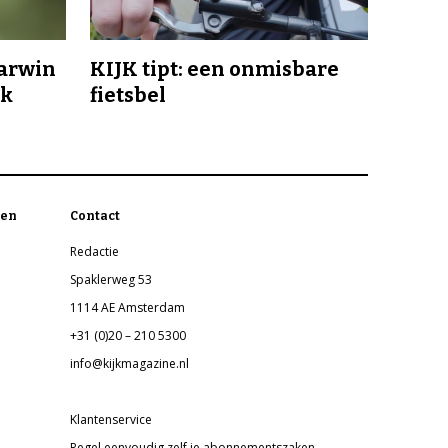
Darwin
KIJK tipt: een onmisbare
jk
fietsbel
en
Contact
Redactie
Spaklerweg 53
1114 AE Amsterdam
+31 (0)20 – 210 5300
info@kijkmagazine.nl
Klantenservice
Regel eenvoudig zelf je abonnementszaken