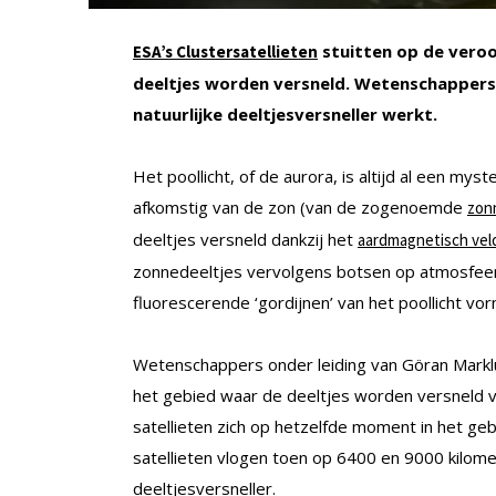
stuitten op de vero
ESA’s Clustersatellieten
deeltjes worden versneld. Wetenschapper
natuurlijke deeltjesversneller werkt.
Het poollicht, of de aurora, is altijd al een m
afkomstig van de zon (van de zogenoemde
zon
deeltjes versneld dankzij het
aardmagnetisch vel
zonnedeeltjes vervolgens botsen op atmosfeerd
fluorescerende ‘gordijnen’ van het poollicht vo
Wetenschappers onder leiding van Göran Marklu
het gebied waar de deeltjes worden versneld vo
satellieten zich op hetzelfde moment in het ge
satellieten vlogen toen op 6400 en 9000 kilome
deeltjesversneller.