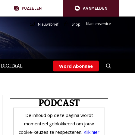
PUZZELEN
AANMELDEN
Klantenservice
Nieuwsbrief
Shop
 DIGITAAL
Word Abonnee
PODCAST
De inhoud op deze pagina wordt
momenteel geblokkeerd om jouw
cookie-keuzes te respecteren.
Klik hier