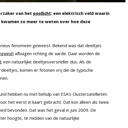
orzaker van het
: een elektrisch veld waarin
poollicht
s kwamen zo meer te weten over hoe deze
ysterieus fenomeen geweest. Bekend was dat deeltjes
) afbuigen richting de aarde. Daar worden de
newind
; een natuurlijke deeltjesversneller dus. Als de
d
eeltjes, komen er fotonen vrij die de typische
rmen.
nd hebben nu met behulp van ESA’s Clustersatellieten
or het eerst in kaart gebracht. Dat kon alleen als twee
bied bevonden. Dat was het geval in juni 2009. De
ter hoogte, te midden van de natuurlijke