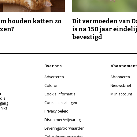
m houden katten zo
Dit vermoeden van 
ozen?
is na 150 jaar eindeli
bevestigd
Over ons
Abonnement
Adverteren
Abonneren
Colofon
Nieuwsbrief
r
Cookie informatie
Mijn account
 die
Cookie Instellingen
pgang
 niks
Privacy beleid
Disclaimer/vrijwaring
Leveringsvoorwaarden
Gebruiksvoorwaarden