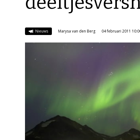
deeltjesversn
Nieuws
Marysa van den Berg
04 februari 2011 10:0