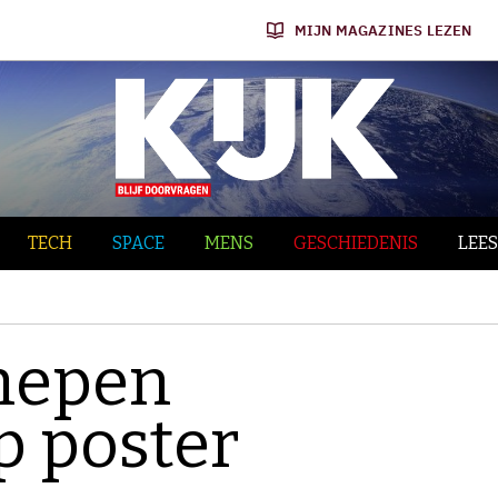
MIJN MAGAZINES LEZEN
TECH
SPACE
MENS
GESCHIEDENIS
LEES
hepen
p poster