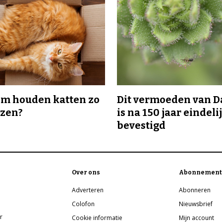
m houden katten zo
Dit vermoeden van 
ozen?
is na 150 jaar eindeli
bevestigd
Over ons
Abonnement
Adverteren
Abonneren
Colofon
Nieuwsbrief
r
Cookie informatie
Mijn account