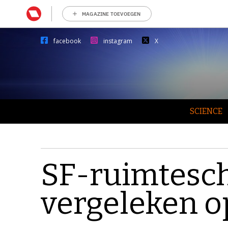
MAGAZINE TOEVOEGEN
facebook
instagram
X
SCIENCE
SF-ruimtesc
vergeleken o