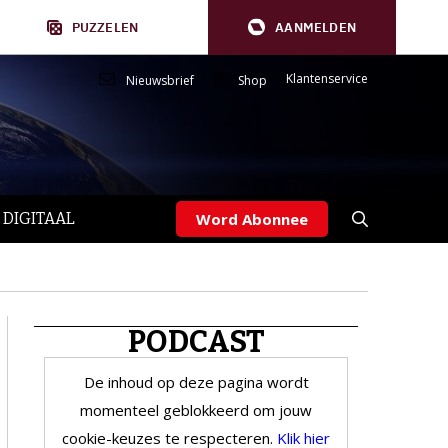
PUZZELEN
AANMELDEN
Klantenservice
Nieuwsbrief
Shop
 DIGITAAL
Word Abonnee
PODCAST
De inhoud op deze pagina wordt
momenteel geblokkeerd om jouw
cookie-keuzes te respecteren.
Klik hier