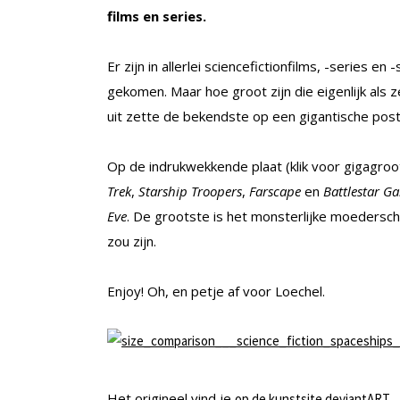
films en series.
Er zijn in allerlei sciencefictionfilms, -series 
gekomen. Maar hoe groot zijn die eigenlijk als 
uit zette de bekendste op een gigantische poste
Op de indrukwekkende plaat (klik voor gigagroo
Trek
,
Starship Troopers
,
Farscape
en
Battlestar Ga
Eve
. De grootste is het monsterlijke moedersch
zou zijn.
Enjoy! Oh, en petje af voor Loechel.
Het origineel vind je
.
op de kunstsite deviantART