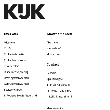
Over ons
Abonnementen
Adverteren
Abonneren
Colofon
Nieuwsbrief
Cookie informatie
Mijn account
Cookie Instellingen
Contact
Privacy beleid
Disclaimer/vrijwaring
Redactie
Leveringsvoorwaarden
Spaklerweg 53
Gebruiksvoorwaarden
1114 AE Amsterdam
Spelvoorwaarden
+31 (0)20 – 210 5300
© Roularta Media Nederland
info@kijkmagazine.nl
Klantenservice