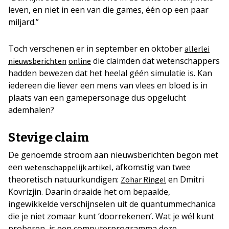
leven, en niet in een van die games, één op een paar
miljard.”
Toch verschenen er in september en oktober
allerlei
die claimden dat wetenschappers
nieuwsberichten
online
hadden bewezen dat het heelal géén simulatie is. Kan
iedereen die liever een mens van vlees en bloed is in
plaats van een gamepersonage dus opgelucht
ademhalen?
Stevige claim
De genoemde stroom aan nieuwsberichten begon met
een
, afkomstig van twee
wetenschappelijk artikel
theoretisch natuurkundigen:
en Dmitri
Zohar Ringel
Kovrizjin. Daarin draaide het om bepaalde,
ingewikkelde verschijnselen uit de quantummechanica
die je niet zomaar kunt ‘doorrekenen’. Wat je wél kunt
proberen, is een computerprogramma deze