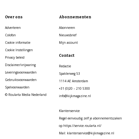
Over ons
Abonnementen
Adverteren
Abonneren
Colofon
Nieuwsbrief
Cookie informatie
Mijn account
Cookie Instellingen
Contact
Privacy beleid
Disclaimer/vrijwaring
Redactie
Leveringsvoorwaarden
Spaklerweg 53
Gebruiksvoorwaarden
1114 AE Amsterdam
Spelvoorwaarden
+31 (0)20 – 210 5300
© Roularta Media Nederland
info@kijkmagazine.nl
Klantenservice
Regel eenvoudig zelf je abonnementszaken
op https://service.roularta.nl/
Mail: klantenservice@kijkmagazine.nl