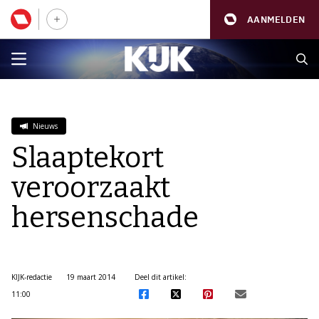
AANMELDEN
Nieuws
Slaaptekort
veroorzaakt
hersenschade
KIJK-redactie
19 maart 2014
Deel dit artikel:
11:00