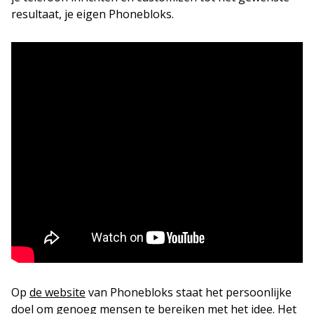
resultaat, je eigen Phonebloks.
Op
de website
van Phonebloks staat het persoonlijke
doel om genoeg mensen te bereiken met het idee. Het