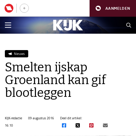
AANMELDEN
Nieuws
Smelten ijskap
Groenland kan gif
blootleggen
KIJK-redactie
09 augustus 2016
Deel dit artikel:
16:10