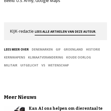
Beeld: U.S. Army, Google Maps
KIJK-redactie
.
LEES ALLE ARTIKELEN VAN DEZE AUTEUR
LEES MEER OVER
DENEMARKEN
GIF
GROENLAND
HISTORIE
KERNWAPENS
KLIMAATVERANDERING
KOUDE OORLOG
MILITAIR
UITGELICHT
VS
WETENSCHAP
Meer Nieuws
Kan AI ons helpen om dierentaal te