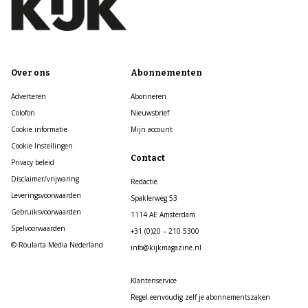
Over ons
Abonnementen
Adverteren
Abonneren
Colofon
Nieuwsbrief
Cookie informatie
Mijn account
Cookie Instellingen
Contact
Privacy beleid
Disclaimer/vrijwaring
Redactie
Leveringsvoorwaarden
Spaklerweg 53
Gebruiksvoorwaarden
1114 AE Amsterdam
Spelvoorwaarden
+31 (0)20 – 210 5300
© Roularta Media Nederland
info@kijkmagazine.nl
Klantenservice
Regel eenvoudig zelf je abonnementszaken