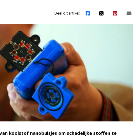
Deel dit artikel:
n koolstof nanobuisjes om schadelijke stoffen te