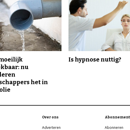
 moeilijk
Is hypnose nuttig?
kbaar: nu
deren
chappers het in
olie
Over ons
Abonnement
Adverteren
Abonneren