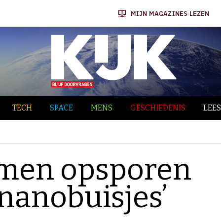
MIJN MAGAZINES LEZEN
TECH
SPACE
MENS
GESCHIEDENIS
LEES
mmen opsporen
 nanobuisjes’