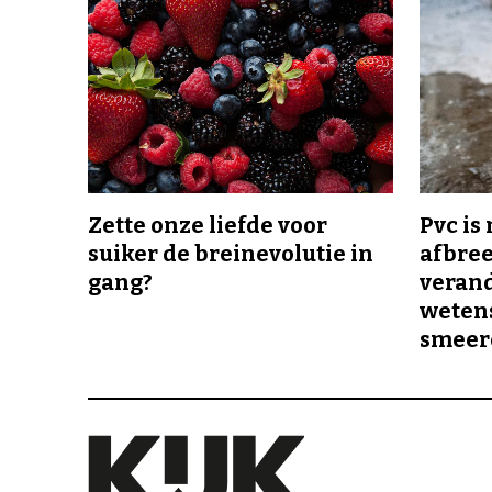
Zette onze liefde voor
Pvc is
suiker de breinevolutie in
afbree
gang?
veran
wetens
smeer