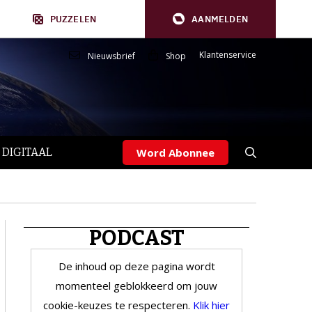
PUZZELEN
AANMELDEN
Klantenservice
Nieuwsbrief
Shop
 DIGITAAL
Word Abonnee
PODCAST
De inhoud op deze pagina wordt
momenteel geblokkeerd om jouw
cookie-keuzes te respecteren.
Klik hier