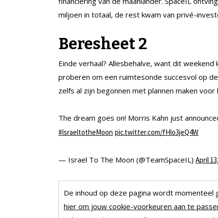
financiering van de maanlander. SpaceIL ontving
miljoen in totaal, de rest kwam van privé-inves
Beresheet 2
Einde verhaal? Allesbehalve, want dit weekend
proberen om een ruimtesonde succesvol op de 
zelfs al zijn begonnen met plannen maken voor 
The dream goes on! Morris Kahn just announced
#IsraeltotheMoon
pic.twitter.com/fHlo3jeQ4W
— Israel To The Moon (@TeamSpaceIL)
April 13
De inhoud op deze pagina wordt momenteel 
hier om jouw cookie-voorkeuren aan te passen