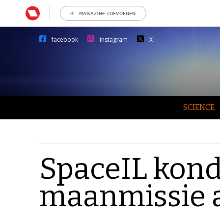
MAGAZINE TOEVOEGEN
facebook
instagram
X
SCIENCE
SpaceIL kond
maanmissie 