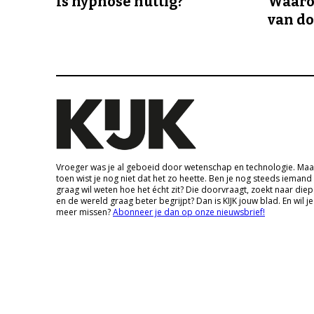
Is hypnose nuttig?
Waaro
van d
Vroeger was je al geboeid door wetenschap en technologie. Maa
toen wist je nog niet dat het zo heette. Ben je nog steeds iemand
graag wil weten hoe het écht zit? Die doorvraagt, zoekt naar die
en de wereld graag beter begrijpt? Dan is KIJK jouw blad. En wil je
meer missen?
Abonneer je dan op onze nieuwsbrief!