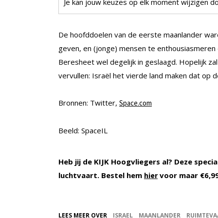
Je kan jouw keuzes op elk moment wijzigen doo
De hoofddoelen van de eerste maanlander war
geven, en (jonge) mensen te enthousiasmeren o
Beresheet wel degelijk in geslaagd. Hopelijk z
vervullen: Israël het vierde land maken dat op 
Bronnen: Twitter,
Space.com
Beeld: SpaceIL
Heb jij de KIJK Hoogvliegers al? Deze speci
luchtvaart. Bestel hem
voor maar €6,99
hier
LEES MEER OVER
ISRAEL
MAANLANDER
RUIMTEVA