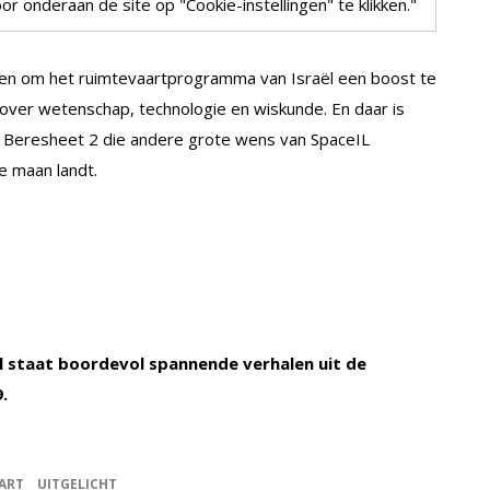
r onderaan de site op "Cookie-instellingen" te klikken."
en om het ruimtevaartprogramma van Israël een boost te
ver wetenschap, technologie en wiskunde. En daar is
al Beresheet 2 die andere grote wens van SpaceIL
de maan landt.
al staat boordevol spannende verhalen uit de
.
ART
UITGELICHT