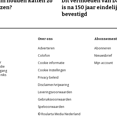
m houden katten zo
Dit vermoeden van 
ozen?
is na 150 jaar eindeli
bevestigd
Over ons
Abonnement
Adverteren
Abonneren
Colofon
Nieuwsbrief
r
Cookie informatie
Mijn account
 die
Cookie Instellingen
pgang
 niks
Privacy beleid
Disclaimer/vrijwaring
Leveringsvoorwaarden
Gebruiksvoorwaarden
Spelvoorwaarden
© Roularta Media Nederland