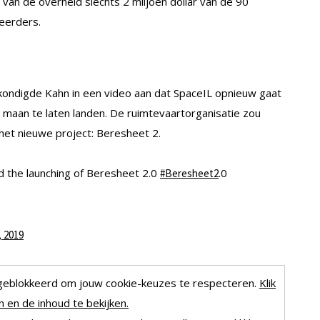
 van de overheid slechts 2 miljoen dollar van de 90
teerders.
 kondigde Kahn in een video aan dat SpaceIL opnieuw gaat
maan te laten landen. De ruimtevaartorganisatie zou
het nieuwe project: Beresheet 2.
 the launching of Beresheet 2.0
.0
#Beresheet2
, 2019
geblokkeerd om jouw cookie-keuzes te respecteren.
Klik
 en de inhoud te bekijken.