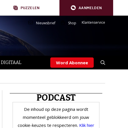
PUZZELEN
AANMELDEN
Klantenservice
Nieuwsbrief
Shop
 DIGITAAL
Word Abonnee
PODCAST
De inhoud op deze pagina wordt
momenteel geblokkeerd om jouw
cookie-keuzes te respecteren.
Klik hier