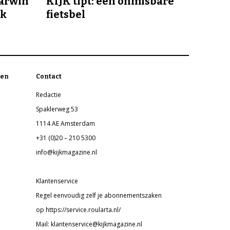
Darwin
KIJK tipt: een onmisbare
jk
fietsbel
en
Contact
Redactie
Spaklerweg 53
1114 AE Amsterdam
+31 (0)20 – 210 5300
info@kijkmagazine.nl
Klantenservice
Regel eenvoudig zelf je abonnementszaken
op https://service.roularta.nl/
Mail: klantenservice@kijkmagazine.nl