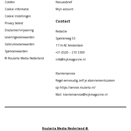
Colofon
Nieuwsbrief
Cookie informatie
Mijn account
Cookie Instellingen
Contact
Privacy beleid
Disclaimer/vrijwaring
Redactie
Leveringsvoorwaarden
Spaklerweg 53
Gebruiksvoorwaarden
1114 AE Amsterdam
Spelvoorwaarden
+31 (0)20 – 210 5300
© Roularta Media Nederland
info@kijkmagazine.nl
Klantenservice
Regel eenvoudig zelf je abonnementszaken
op https://service.roularta.nl/
Mail: klantenservice@kijkmagazine.nl
Roularta Media Nederland ©