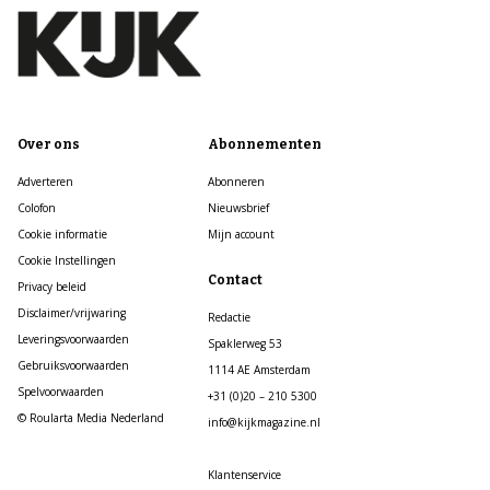
Over ons
Abonnementen
Adverteren
Abonneren
Colofon
Nieuwsbrief
Cookie informatie
Mijn account
Cookie Instellingen
Contact
Privacy beleid
Disclaimer/vrijwaring
Redactie
Leveringsvoorwaarden
Spaklerweg 53
Gebruiksvoorwaarden
1114 AE Amsterdam
Spelvoorwaarden
+31 (0)20 – 210 5300
© Roularta Media Nederland
info@kijkmagazine.nl
Klantenservice