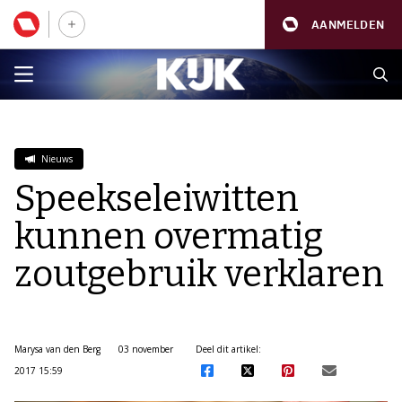
AANMELDEN
Nieuws
Speekseleiwitten
kunnen overmatig
zoutgebruik verklaren
Marysa van den Berg
03 november
Deel dit artikel:
2017 15:59