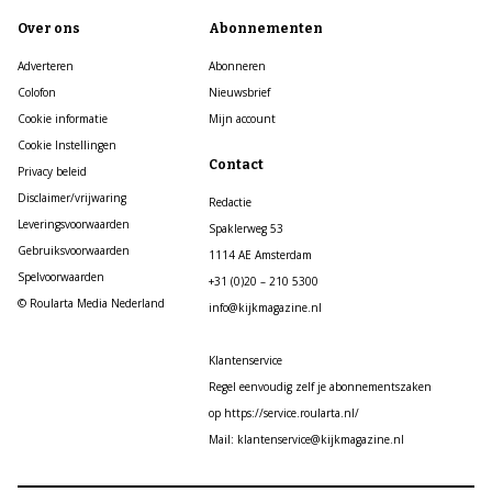
Over ons
Abonnementen
Adverteren
Abonneren
Colofon
Nieuwsbrief
Cookie informatie
Mijn account
Cookie Instellingen
Contact
Privacy beleid
Disclaimer/vrijwaring
Redactie
Leveringsvoorwaarden
Spaklerweg 53
Gebruiksvoorwaarden
1114 AE Amsterdam
Spelvoorwaarden
+31 (0)20 – 210 5300
© Roularta Media Nederland
info@kijkmagazine.nl
Klantenservice
Regel eenvoudig zelf je abonnementszaken
op https://service.roularta.nl/
Mail: klantenservice@kijkmagazine.nl