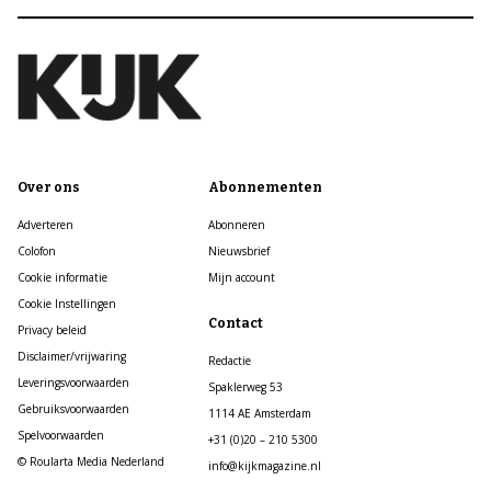
Over ons
Abonnementen
Adverteren
Abonneren
Colofon
Nieuwsbrief
Cookie informatie
Mijn account
Cookie Instellingen
Contact
Privacy beleid
Disclaimer/vrijwaring
Redactie
Leveringsvoorwaarden
Spaklerweg 53
Gebruiksvoorwaarden
1114 AE Amsterdam
Spelvoorwaarden
+31 (0)20 – 210 5300
© Roularta Media Nederland
info@kijkmagazine.nl