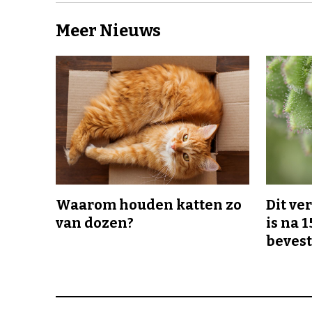
Meer Nieuws
Waarom houden katten zo
Dit v
van dozen?
is na 1
bevest