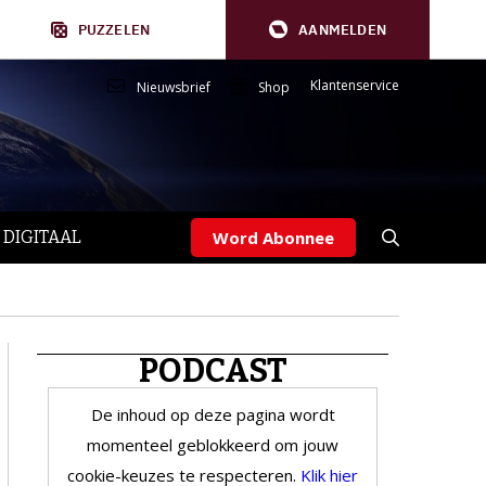
PUZZELEN
AANMELDEN
Klantenservice
Nieuwsbrief
Shop
 DIGITAAL
Word Abonnee
PODCAST
De inhoud op deze pagina wordt
momenteel geblokkeerd om jouw
cookie-keuzes te respecteren.
Klik hier